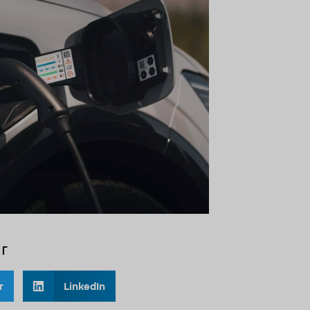
r
r
LinkedIn