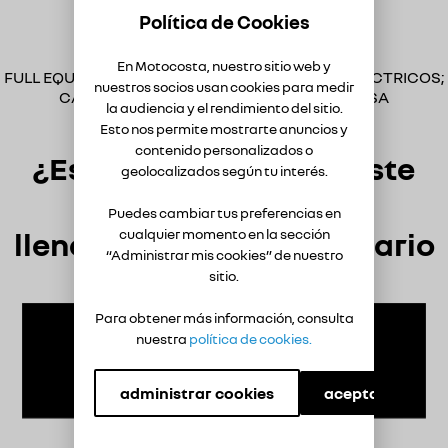
Política de Cookies
Información Adicional
En Motocosta, nuestro sitio web y
FULL EQUIPO RADIO PANTALLA;ELEVAVIDRIOS ELECTRICOS;
nuestros socios usan cookies para medir
CAMARA DE REVERSA; SENSOR DE REVERSA
la audiencia y el rendimiento del sitio.
EXPLORADORAS
Esto nos permite mostrarte anuncios y
contenido personalizados o
¿Estás interesado en este
geolocalizados según tu interés.
usado?
Puedes cambiar tus preferencias en
cualquier momento en la sección
llena el siguiente formulario
“Administrar mis cookies” de nuestro
sitio.
Para obtener más información, consulta
nuestra
política de cookies.
administrar cookies
aceptar cookies