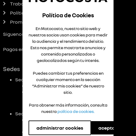
Trabaja con nosotros
Política Datos personales
Política de Cookies
Promociones
En Motocosta, nuestro sitio web y
Siguenos:
nuestros socios usan cookies para medir
la audiencia y el rendimiento del sitio.
Esto nos permite mostrarte anuncios y
Pagos en línea:
contenido personalizados o
geolocalizados según tu interés.
Sedes
Puedes cambiar tus preferencias en
Sede Principal:
cualquier momento en la sección
Calle 72 No. 39-156
“Administrar mis cookies” de nuestro
PBX 6053770045
sitio.
Para obtener más información, consulta
nuestra
política de cookies.
Sede Norte:
Avenida Circunvalar,
Calle 110 No 43 C – 91
administrar cookies
aceptar cookies
PBX 6053770045