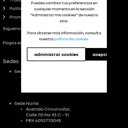
Puedes cambiar tus preferencias en
Política Datos personales
cualquier momento en la sección
“Administrar mis cookies” de nuestro
Promociones
sitio.
Siguenos:
Para obtener más información, consulta
nuestra
política de cookies.
Pagos en línea:
administrar cookies
aceptar cookies
Sedes
Sede Principal:
Calle 72 No. 39-156
PBX 6053770045
Sede Norte:
Avenida Circunvalar,
Calle 110 No 43 C – 91
PBX 6053770045