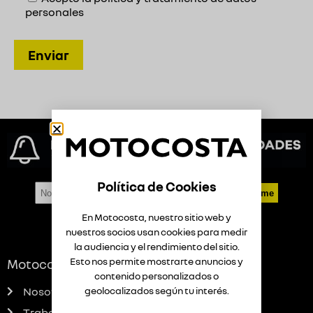
personales
Política de Cookies
Suscribirme
En Motocosta, nuestro sitio web y
nuestros socios usan cookies para medir
la audiencia y el rendimiento del sitio.
Esto nos permite mostrarte anuncios y
Motocosta Renault Barranquilla
contenido personalizados o
Nosotros
geolocalizados según tu interés.
Trabaja con nosotros